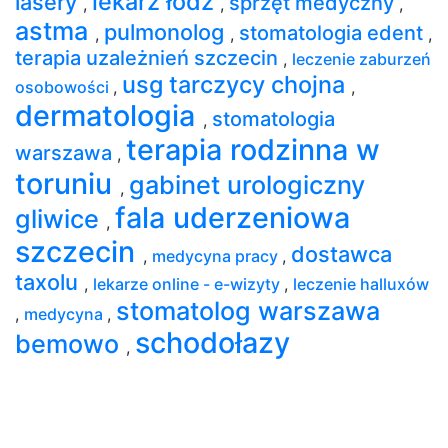
lekarz łódź
lasery
sprzęt medyczny
,
,
,
astma
pulmonolog
stomatologia edent
,
,
,
terapia uzależnień szczecin
,
leczenie zaburzeń
usg tarczycy chojna
osobowości
,
,
dermatologia
stomatologia
,
terapia rodzinna w
warszawa
,
toruniu
gabinet urologiczny
,
fala uderzeniowa
gliwice
,
szczecin
dostawca
,
medycyna pracy
,
taxolu
,
lekarze online - e-wizyty
,
leczenie halluxów
stomatolog warszawa
,
medycyna
,
schodołazy
bemowo
,