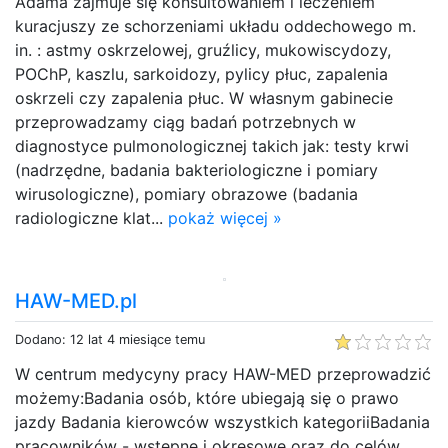
Adama zajmuje się konsultowaniem i leczeniem
kuracjuszy ze schorzeniami układu oddechowego m.
in. : astmy oskrzelowej, gruźlicy, mukowiscydozy,
POChP, kaszlu, sarkoidozy, pylicy płuc, zapalenia
oskrzeli czy zapalenia płuc. W własnym gabinecie
przeprowadzamy ciąg badań potrzebnych w
diagnostyce pulmonologicznej takich jak: testy krwi
(nadrzędne, badania bakteriologiczne i pomiary
wirusologiczne), pomiary obrazowe (badania
radiologiczne klat...
pokaż więcej »
HAW-MED.pl
Dodano: 12 lat 4 miesiące temu
W centrum medycyny pracy HAW-MED przeprowadzić
możemy:Badania osób, które ubiegają się o prawo
jazdy Badania kierowców wszystkich kategoriiBadania
pracowników - wstępne i okresowe oraz do celów