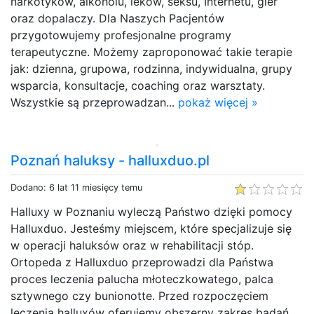
narkotyków, alkoholu, leków, seksu, Internetu, gier
oraz dopalaczy. Dla Naszych Pacjentów
przygotowujemy profesjonalne programy
terapeutyczne. Możemy zaproponować takie terapie
jak: dzienna, grupowa, rodzinna, indywidualna, grupy
wsparcia, konsultacje, coaching oraz warsztaty.
Wszystkie są przeprowadzan...
pokaż więcej »
Poznań haluksy - halluxduo.pl
Dodano: 6 lat 11 miesięcy temu
Halluxy w Poznaniu wyleczą Państwo dzięki pomocy
Halluxduo. Jesteśmy miejscem, które specjalizuje się
w operacji haluksów oraz w rehabilitacji stóp.
Ortopeda z Halluxduo przeprowadzi dla Państwa
proces leczenia palucha młoteczkowatego, palca
sztywnego czy bunionotte. Przed rozpoczęciem
leczenia halluxów oferujemy obszerny zakres badań