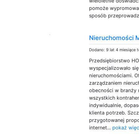
wieloletnie doświad
pomoże wypromować t
sposób przeprowadzić
Nieruchomości 
Dodano: 9 lat 4 miesiące 
Przedsiębiorstwo H
wyspecjalizowało si
nieruchomościami. O
zarządzaniem nieruc
obecności w branży
wszystkich kontrahe
indywidualnie, dopa
klienta potrzeb. Sz
przygotowanej propoz
internet...
pokaż więc