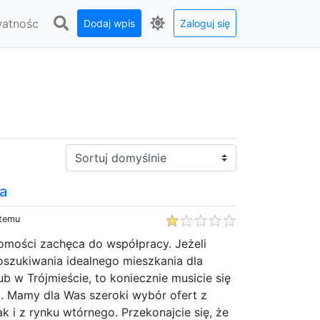
watnośc
Dodaj wpis
Zaloguj się
Sortuj:
a
 temu
omości zachęca do współpracy. Jeżeli
poszukiwania idealnego mieszkania dla
ub w Trójmieście, to koniecznie musicie się
. Mamy dla Was szeroki wybór ofert z
k i z rynku wtórnego. Przekonajcie się, że