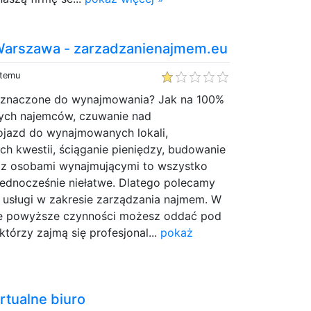
Warszawa - zarzadzanienajmem.eu
 temu
zeznaczone do wynajmowania? Jak na 100%
ych najemców, czuwanie nad
ojazd do wynajmowanych lokali,
h kwestii, ściąganie pieniędzy, budowanie
i z osobami wynajmującymi to wszystko
jednocześnie niełatwe. Dlatego polecamy
 usługi w zakresie zarządzania najmem. W
ie powyższe czynności możesz oddać pod
którzy zajmą się profesjonal...
pokaż
irtualne biuro