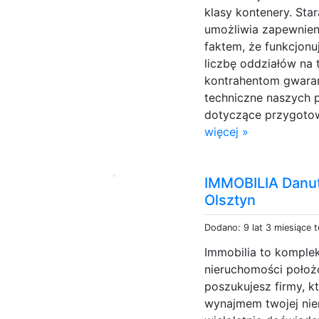
klasy kontenery. Sta
umożliwia zapewnieni
faktem, że funkcjon
liczbę oddziałów na t
kontrahentom gwaran
techniczne naszych 
dotyczące przygotow
więcej »
IMMOBILIA Danut
Olsztyn
Dodano: 9 lat 3 miesiące 
Immobilia to komple
nieruchomości położo
poszukujesz firmy, k
wynajmem twojej nier