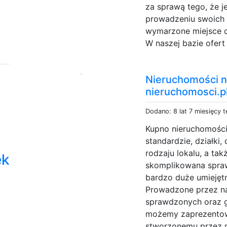
za sprawą tego, że 
prowadzeniu swoich 
wymarzone miejsce d
W naszej bazie ofert 
Nieruchomości n
nieruchomosci.p
Dodano: 8 lat 7 miesięcy 
Kupno nieruchomości
standardzie, działki
rodzaju lokalu, a tak
ek
skomplikowana spraw
bardzo duże umiejętn
Prowadzone przez na
sprawdzonych oraz g
możemy zaprezentowa
stworzonemu przez n