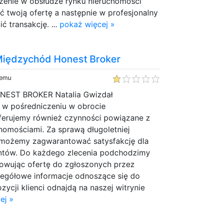
czenie w obsłudze rynku nieruchomości
woją ofertę a następnie w profesjonalny
 transakcję. ...
pokaż więcej »
Międzychód Honest Broker
temu
ONEST BROKER Natalia Gwizdał
ę w pośredniczeniu w obrocie
ferujemy również czynności powiązane z
homościami. Za sprawą długoletniej
 możemy zagwarantować satysfakcję dla
ntów. Do każdego zlecenia podchodzimy
sowując ofertę do zgłoszonych przez
czegółowe informacje odnoszące się do
ycji klienci odnajdą na naszej witrynie
ej »