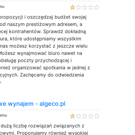
emu
propozycji i oszczędzaj budżet swojej
ą pod naszym prestiżowym adresem, a
ęcej kontrahentów. Sprawdź dokładną
iura, które udostępniamy wszystkim
 nas możesz korzystać z jeszcze wielu
 Możesz wynajmować biuro nawet na
obsługę poczty przychodzącej i
wnież organizować spotkania w jednej z
ncyjnych. Zachęcamy do odwiedzenia
»
we wynajem - algeco.pl
temu
 dużą liczbę rozwiązań związanych z
owymi. Proponujemy również wysokiej