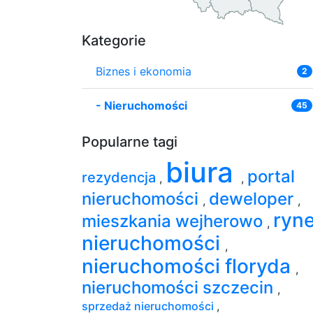
Kategorie
Biznes i ekonomia
2
-
Nieruchomości
45
Popularne tagi
biura
portal
rezydencja
,
,
nieruchomości
deweloper
,
,
ryn
mieszkania wejherowo
,
nieruchomości
,
nieruchomości floryda
,
nieruchomości szczecin
,
sprzedaż nieruchomości
,