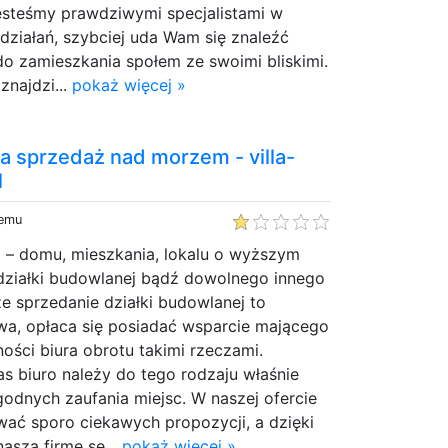
jesteśmy prawdziwymi specjalistami w
działań, szybciej uda Wam się znaleźć
o zamieszkania społem ze swoimi bliskimi.
znajdzi...
pokaż więcej »
a sprzedaż nad morzem - villa-
l
temu
 – domu, mieszkania, lokalu o wyższym
, działki budowlanej bądź dowolnego innego
że sprzedanie działki budowlanej to
a, opłaca się posiadać wsparcie mającego
ości biura obrotu takimi rzeczami.
s biuro należy do tego rodzaju właśnie
odnych zaufania miejsc. W naszej ofercie
ć sporo ciekawych propozycji, a dzięki
aszą firmę se...
pokaż więcej »