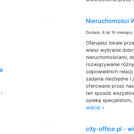
Nieruchomości 
Dodano: 8 lat 10 miesięcy
Oferujesz lokale pr
wiesz wybranie dobr
nieruchomościami, d
rozwiązywanie różnyc
a
odpowiednich relacj
zadania niezbędne i 
oferowane przez nas
z
,
ten sposób wszystk
opiekę specjalistom, 
więcej »
city-office.pl - w