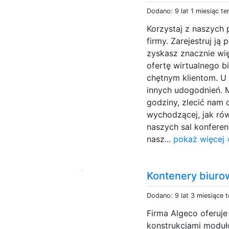
Dodano: 9 lat 1 miesiąc t
Korzystaj z naszych 
firmy. Zarejestruj j
zyskasz znacznie wi
ofertę wirtualnego b
chętnym klientom. U
innych udogodnień.
godziny, zlecić nam 
wychodzącej, jak ró
naszych sal konfere
nasz...
pokaż więcej 
Kontenery biuro
Dodano: 9 lat 3 miesiące 
Firma Algeco oferuje
konstrukcjami moduł