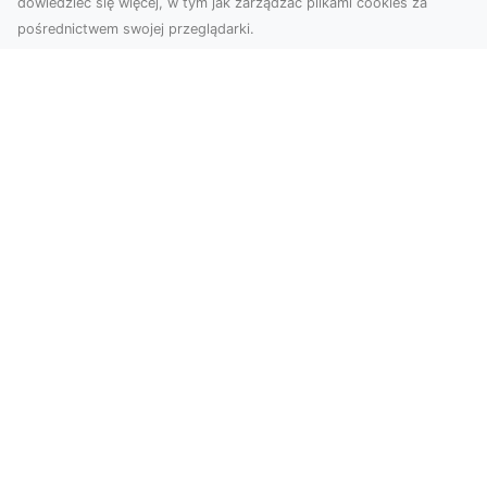
dowiedzieć się więcej, w tym jak zarządzać plikami cookies za
pośrednictwem swojej przeglądarki.
Zdjęcia z drona Tarnów – nowa jakość
w prezentacji projektów
W dobie cyfrowego świata wizualne materiały
odgrywają kluczową rolę w promocji i
dokumentacji. Fir...