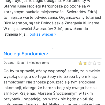
mogą być już rozlegle oblegane. Apartamenty w
Starym Kinie Noclegi Karkonosze położone są w
korzystnym punkcie miejscowości. Świeradów Zdrój
to miejsce warte odwiedzania. Organizowany tutaj jest
Bike Maraton, są też Dolnośląskie Zmagania Kulinarne.
W miejscowości Świeradów Zdrój powołano do
istnienia Pija...
pokaż więcej »
Noclegi Sandomierz
Dodano: 13 lat 11 miesięcy temu
Co by tu sprawić, ażeby wypocząć setnie, za niewiele
wysoką cenę, a do tego żeby nie trzeba było mknąć
samolotem? Nie znoszę poruszać się tym środkiem
lokomocji, dlatego że bardzo boję się owego hałasu
silników. Kraje nad Morzem Śródziemnym w takim
przypadku odpadają, bo wszak nie będę gniótł się
autobusem dwa-trzy dni. Najlepszą propozycję w tym