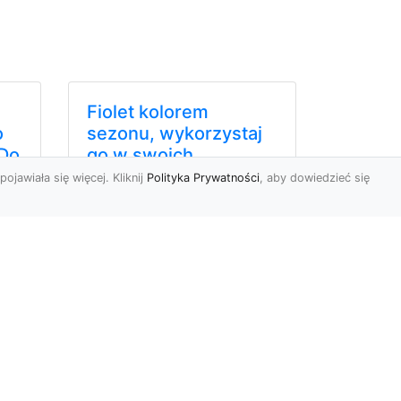
Fiolet kolorem
o
sezonu, wykorzystaj
Do
go w swoich
wnętrzach!
pojawiała się więcej. Kliknij
Polityka Prywatności
, aby dowiedzieć się
Ostatnimi czasy fiolet (a
szczególnie jego odcień
nej
ultraviolet) to barwa
y
rozchwytywana.
Spotykamy ...
r