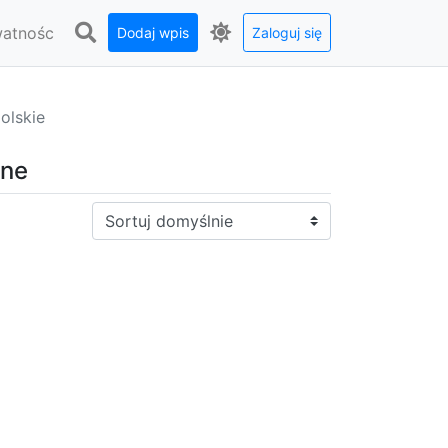
watnośc
Dodaj wpis
Zaloguj się
olskie
jne
Sortuj: