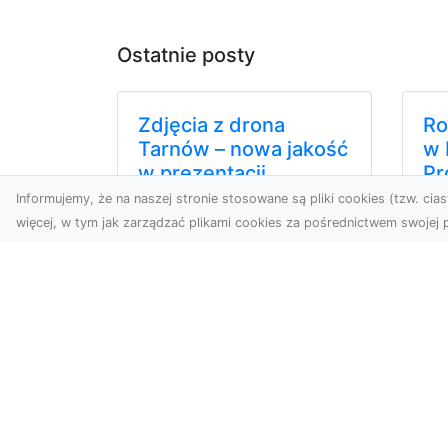
Ostatnie posty
Zdjęcia z drona
Ro
Tarnów – nowa jakość
w 
w prezentacji
Pr
projektów
o
Informujemy, że na naszej stronie stosowane są pliki cookies (tzw. ciast
więcej, w tym jak zarządzać plikami cookies za pośrednictwem swojej p
W dobie cyfrowego świata
Ko
wizualne materiały
Bu
odgrywają kluczową rolę w
Fi
promocji i dokumentacji.
Rad
Fir...
pro
Dodaj-Strone.pl - moderowany kat