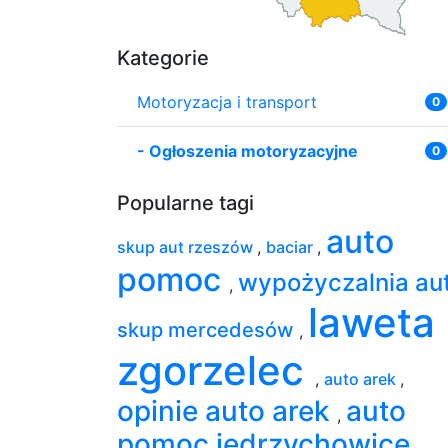
Kategorie
Motoryzacja i transport
0
-
Ogłoszenia motoryzacyjne
0
Popularne tagi
auto
skup aut rzeszów
,
baciar
,
pomoc
wypożyczalnia au
,
laweta
skup mercedesów
,
zgorzelec
,
auto arek
,
opinie auto arek
auto
,
pomoc jędrzychowice
,