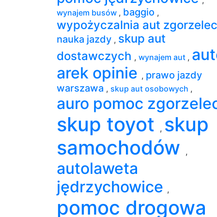
baggio
wynajem busów
,
,
wypożyczalnia aut zgorzele
skup aut
nauka jazdy
,
aut
dostawczych
,
wynajem aut
,
arek opinie
prawo jazdy
,
warszawa
,
skup aut osobowych
,
auro pomoc zgorzele
skup toyot
skup
,
samochodów
,
autolaweta
jędrzychowice
,
pomoc drogowa