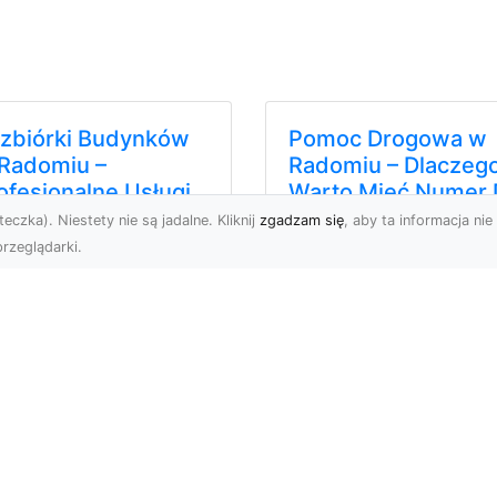
zbiórki Budynków
Pomoc Drogowa w
Radomiu –
Radomiu – Dlaczeg
ofesjonalne Usługi
Warto Mieć Numer 
d MA-TRANS
Zaufanej Firmy?
eczka). Niestety nie są jadalne. Kliknij
zgadzam się
, aby ta informacja nie 
rzeglądarki.
mpleksowe Rozbiórki
Awaria na Drodze w
dynków w Radomiu
Radomiu? Sprawdź, Jak
rma MA-TRANS z
Skorzystać z Profesjonal
omia specjalizuje się w
Pomocy Drogowej Każd
fesjonaln...
kierow...
alog stron
Subskrybuj newslette