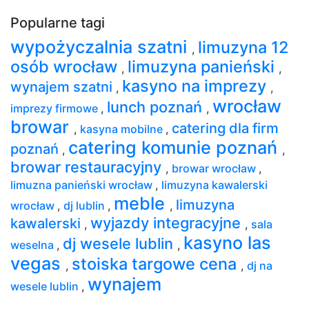
Popularne tagi
wypożyczalnia szatni
limuzyna 12
,
osób wrocław
limuzyna panieński
,
,
kasyno na imprezy
wynajem szatni
,
,
wrocław
lunch poznań
imprezy firmowe
,
,
browar
catering dla firm
,
kasyna mobilne
,
catering komunie poznań
poznań
,
,
browar restauracyjny
,
browar wrocław
,
limuzna panieński wrocław
,
limuzyna kawalerski
meble
limuzyna
wrocław
,
dj lublin
,
,
wyjazdy integracyjne
kawalerski
,
,
sala
kasyno las
dj wesele lublin
weselna
,
,
vegas
stoiska targowe cena
,
,
dj na
wynajem
wesele lublin
,