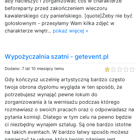
aby nacieszyć i zorganizować coś w charakterze
beforeparty przed zakończeniem wieczoru
kawalerskiego czy panieńskiego. [quote]Żeby nie być
gołosłownym - przesyłamy Wam kilka zdjęć w
charakterze wnętr...
pokaż więcej »
Wypożyczalnia szatni - getevent.pl
Dodano: 7 lat 10 miesięcy temu
Gdy kończysz uczelnię artystyczną bardzo często
twoja obrona dyplomu wygląda w ten sposób, że
potrzebujesz wynająć pewne lokum do
zorganizowania à la wernisażu podczas którego
rozmawiasz o swoich pracach oraz o odpowiadasz na
pytania komisji. Dlatego w tym celu na pewno będzie
ci niezbędny wynajem sztalug. Są one bardzo istotne
na takich eventach. W bardzo łatwy sposób możesz
namierzyć tę usługę, która twoim zdaniem jest