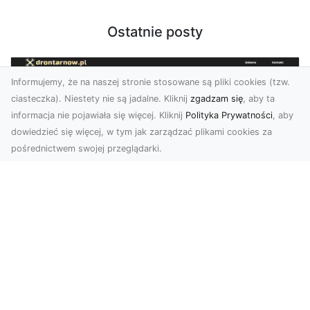
Ostatnie posty
Informujemy, że na naszej stronie stosowane są pliki cookies (tzw.
ciasteczka). Niestety nie są jadalne. Kliknij
zgadzam się
, aby ta
informacja nie pojawiała się więcej. Kliknij
Polityka Prywatności
, aby
dowiedzieć się więcej, w tym jak zarządzać plikami cookies za
pośrednictwem swojej przeglądarki.
Zdjęcia z drona Tarnów – nowa jakość
w prezentacji projektów
W dobie cyfrowego świata wizualne materiały
odgrywają kluczową rolę w promocji i