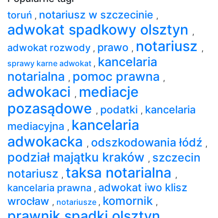
notariusz w szczecinie
toruń
,
,
adwokat spadkowy olsztyn
,
notariusz
prawo
adwokat rozwody
,
,
,
kancelaria
sprawy karne adwokat
,
notarialna
pomoc prawna
,
,
adwokaci
mediacje
,
pozasądowe
podatki
kancelaria
,
,
kancelaria
mediacyjna
,
adwokacka
odszkodowania łódź
,
,
podział majątku kraków
szczecin
,
taksa notarialna
notariusz
,
,
adwokat iwo klisz
kancelaria prawna
,
komornik
wrocław
,
notariusze
,
,
prawnik spadki olsztyn
,