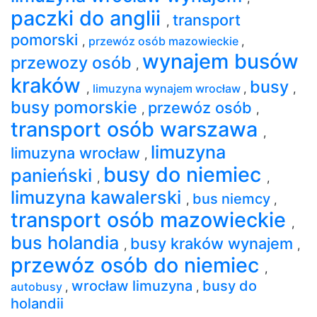
paczki do anglii
transport
,
pomorski
,
przewóz osób mazowieckie
,
wynajem busów
przewozy osób
,
kraków
busy
,
limuzyna wynajem wrocław
,
,
busy pomorskie
przewóz osób
,
,
transport osób warszawa
,
limuzyna
limuzyna wrocław
,
busy do niemiec
panieński
,
,
limuzyna kawalerski
bus niemcy
,
,
transport osób mazowieckie
,
bus holandia
busy kraków wynajem
,
,
przewóz osób do niemiec
,
wrocław limuzyna
busy do
autobusy
,
,
holandii