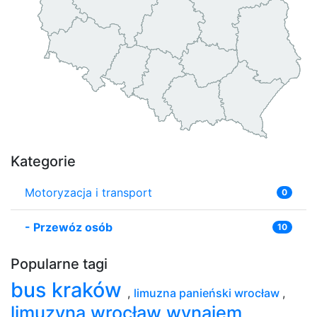
Kategorie
Motoryzacja i transport
0
-
Przewóz osób
10
Popularne tagi
bus kraków
,
limuzna panieński wrocław
,
limuzyna wrocław wynajem
,