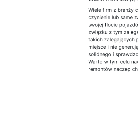
Wiele firm z branży 
czynienie lub same 
swojej flocie pojaz
związku z tym zalega
takich zalegających
miejsce i nie generu
solidnego i sprawdz
Warto w tym celu na
remontów naczep chło