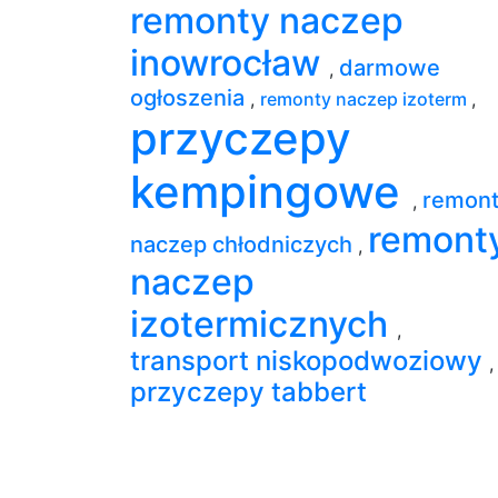
remonty naczep
inowrocław
darmowe
,
ogłoszenia
,
remonty naczep izoterm
,
przyczepy
kempingowe
remon
,
remont
naczep chłodniczych
,
naczep
izotermicznych
,
transport niskopodwoziowy
,
przyczepy tabbert