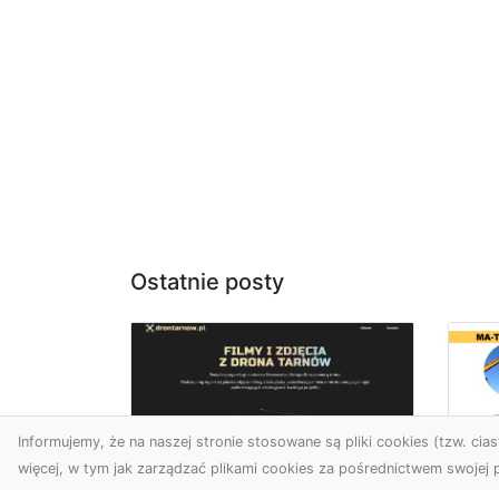
Ostatnie posty
Informujemy, że na naszej stronie stosowane są pliki cookies (tzw. ciast
więcej, w tym jak zarządzać plikami cookies za pośrednictwem swojej p
Ro