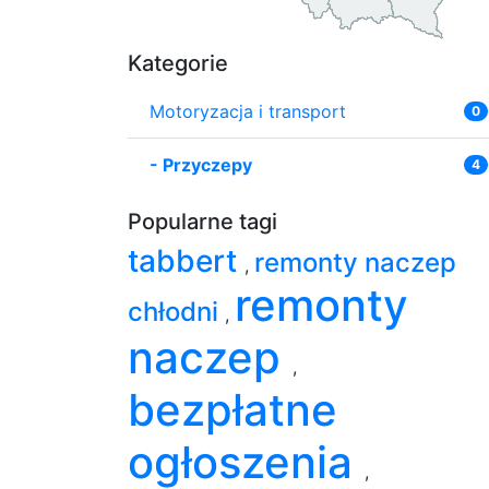
Kategorie
Motoryzacja i transport
0
-
Przyczepy
4
Popularne tagi
tabbert
remonty naczep
,
remonty
chłodni
,
naczep
,
bezpłatne
ogłoszenia
,