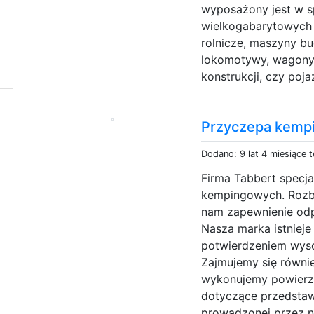
wyposażony jest w 
wielkogabarytowych 
rolnicze, maszyny bu
lokomotywy, wagony,
konstrukcji, czy poja
Przyczepa kemp
Dodano: 9 lat 4 miesiące 
Firma Tabbert specja
kempingowych. Rozb
nam zapewnienie odp
Nasza marka istnieje 
potwierdzeniem wyso
Zajmujemy się równi
wykonujemy powierz
dotyczące przedstawi
prowadzonej przez na