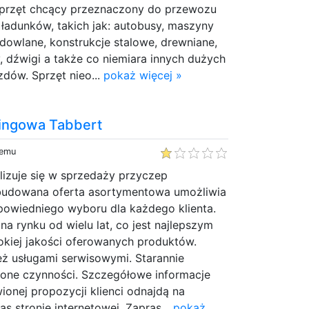
sprzęt chcący przeznaczony do przewozu
ładunków, takich jak: autobusy, maszyny
dowlane, konstrukcje stalowe, drewniane,
 dźwigi a także co niemiara innych dużych
zdów. Sprzęt nieo...
pokaż więcej »
ingowa Tabbert
temu
lizuje się w sprzedaży przyczep
udowana oferta asortymentowa umożliwia
owiedniego wyboru dla każdego klienta.
na rynku od wielu lat, co jest najlepszym
kiej jakości oferowanych produktów.
eż usługami serwisowymi. Starannie
one czynności. Szczegółowe informacje
onej propozycji klienci odnajdą na
s stronie internetowej. Zapras...
pokaż