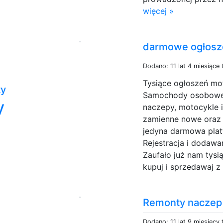
więcej »
darmowe ogłosz
Dodano: 11 lat 4 miesiące
Tysiące ogłoszeń mo
ty
Samochody osobowe,
y
naczepy, motocykle 
zamienne nowe oraz 
jedyna darmowa plat
Rejestracja i dodawa
Zaufało już nam tys
kupuj i sprzedawaj z a
Remonty naczep
Dodano: 11 lat 9 miesięcy