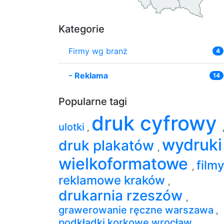
Kategorie
Firmy wg branż
4
-
Reklama
14
Popularne tagi
druk cyfrowy
ulotki
,
wydruki
druk plakatów
,
wielkoformatowe
film
,
reklamowe kraków
,
drukarnia rzeszów
,
grawerowanie ręczne warszawa
,
podkładki korkowe wrocław
,