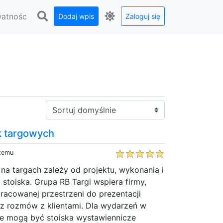
watnośc
Dodaj wpis
Zaloguj się
Sortuj:
k targowych
 temu
a targach zależy od projektu, wykonania i
toiska. Grupa RB Targi wspiera firmy,
racowanej przestrzeni do prezentacji
az rozmów z klientami. Dla wydarzeń w
e mogą być stoiska wystawiennicze