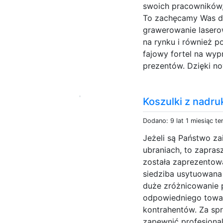
swoich pracowników, 
To zachęcamy Was do
grawerowanie laserow
na rynku i również p
fajowy fortel na wyp
prezentów. Dzięki n
Koszulki z nadru
Dodano: 9 lat 1 miesiąc t
Jeżeli są Państwo z
ubraniach, to zapras
została zaprezentowa
siedziba usytuowana 
duże zróżnicowanie 
odpowiedniego towar
kontrahentów. Za sp
zapewnić profesjona