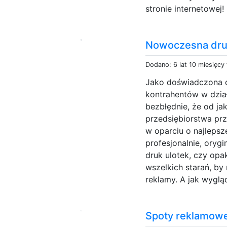
stronie internetowej! 
Nowoczesna druk
Dodano: 6 lat 10 miesięcy
Jako doświadczona d
kontrahentów w dzia
bezbłędnie, że od ja
przedsiębiorstwa prz
w oparciu o najlepsz
profesjonalnie, orygi
druk ulotek, czy op
wszelkich starań, by
reklamy. A jak wyglą
Spoty reklamow