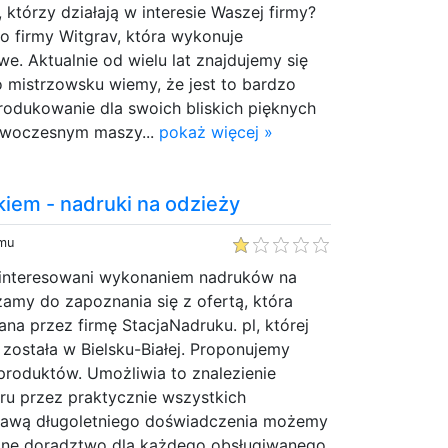
którzy działają w interesie Waszej firmy?
 firmy Witgrav, która wykonuje
e. Aktualnie od wielu lat znajdujemy się
o mistrzowsku wiemy, że jest to bardzo
rodukowanie dla swoich bliskich pięknych
owoczesnym maszy...
pokaż więcej »
kiem - nadruki na odzieży
emu
ainteresowani wykonaniem nadruków na
zamy do zapoznania się z ofertą, która
na przez firmę StacjaNadruku. pl, której
została w Bielsku-Białej. Proponujemy
produktów. Umożliwia to znalezienie
u przez praktycznie wszystkich
rawą długoletniego doświadczenia możemy
lne doradztwo dla każdego obsługiwanego