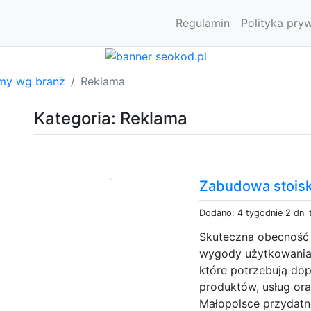
Regulamin
Polityka pry
rmy wg branż
Reklama
Kategoria: Reklama
Zabudowa stois
Dodano: 4 tygodnie 2 dni
Skuteczna obecność n
wygody użytkowania s
które potrzebują dop
produktów, usług or
Małopolsce przydatn