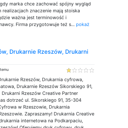
 gdy marka chce zachować spójny wygląd
 realizacjach znaczenie mają stoiska
dzie ważna jest terminowość i
awcy. Firma przygotowuje też s...
pokaż
ów, Drukarnie Rzeszów, Drukarni
 temu
Drukarnie Rzeszów, Drukarnia cyfrowa,
matowa, Drukarnie Rzeszów Sikorskiego 91,
 Drukarni Rzeszów Creative Partner
s dotrzeć ul. Sikorskiego 91, 35-304
Cyfrowa w Rzeszowie, Drukarnia
zeszowie. Zapraszamy! Drukarnia Creative
 drukarnia internetowa na Podkarpaciu,
Rzeszów! Oferujemy druk cyfrowy, druk