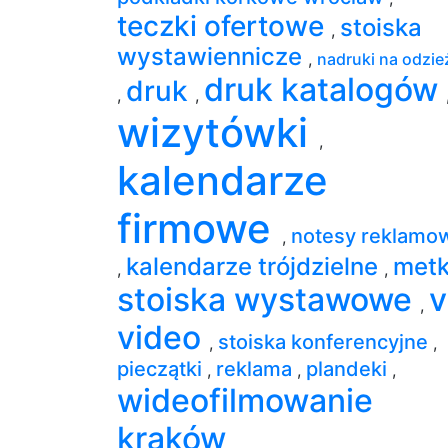
teczki ofertowe
stoiska
,
wystawiennicze
,
nadruki na odzie
druk katalogów
druk
,
,
wizytówki
,
kalendarze
firmowe
notesy reklamo
,
kalendarze trójdzielne
met
,
,
stoiska wystawowe
v
,
video
stoiska konferencyjne
,
,
pieczątki
reklama
plandeki
,
,
,
wideofilmowanie
kraków