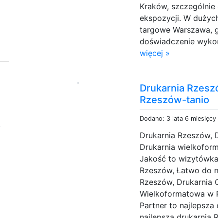
Kraków, szczególnie
ekspozycji. W dużych
targowe Warszawa, g
doświadczenie wykon
więcej »
Drukarnia Rzesz
Rzeszów-tanio
Dodano: 3 lata 6 miesięcy
,
Drukarnia Rzeszów, 
Drukarnia wielkofor
y
Jakość to wizytówka
Rzeszów, Łatwo do na
Rzeszów, Drukarnia 
Wielkoformatowa w R
Partner to najlepsza
najlepsza drukarnia 