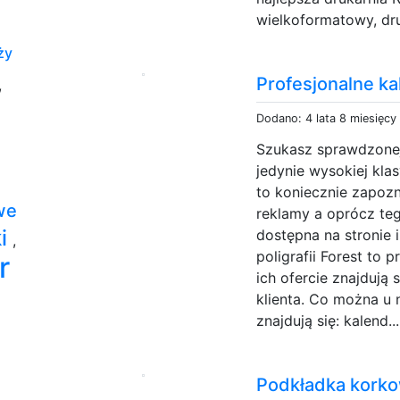
wielkoformatowy, dru
ży
Profesjonalne ka
,
Dodano: 4 lata 8 miesięcy
Szukasz sprawdzonej
jedynie wysokiej klas
to koniecznie zapozna
we
reklamy a oprócz teg
ki
dostępna na stronie i
,
poligrafii Forest to 
r
ich ofercie znajdują 
klienta. Co można u 
znajdują się: kalend..
Podkładka korko