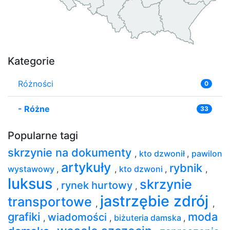
Kategorie
Różności
0
-
Różne
33
Popularne tagi
skrzynie na dokumenty
,
kto dzwonił
,
pawilon
artykuły
rybnik
wystawowy
,
,
kto dzwoni
,
,
luksus
skrzynie
rynek hurtowy
,
,
jastrzębie zdrój
transportowe
,
,
grafiki
moda
wiadomości
,
,
biżuteria damska
,