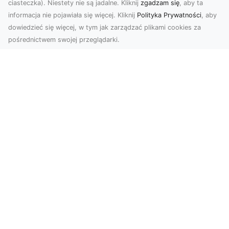
ciasteczka). Niestety nie są jadalne. Kliknij
zgadzam się
, aby ta
informacja nie pojawiała się więcej. Kliknij
Polityka Prywatności
, aby
dowiedzieć się więcej, w tym jak zarządzać plikami cookies za
pośrednictwem swojej przeglądarki.
Zdjęcia z drona Tarnów – nowa jakość
w prezentacji projektów
W dobie cyfrowego świata wizualne materiały
odgrywają kluczową rolę w promocji i
dokumentacji. Fir...
Rozbiórki Budynków w Radomiu –
Profesjonalne Usługi od MA-TRANS