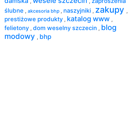
wesele szczecin
damska
zaproszenia
,
,
zakupy
ślubne
naszyjniki
,
akcesoria bhp
,
,
,
katalog www
prestiżowe produkty
,
,
blog
felietony
dom weselny szczecin
,
,
modowy
bhp
,