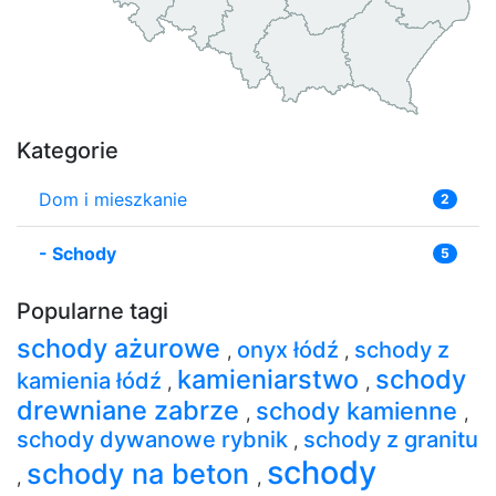
Kategorie
Dom i mieszkanie
2
-
Schody
5
Popularne tagi
schody ażurowe
onyx łódź
schody z
,
,
kamieniarstwo
schody
kamienia łódź
,
,
drewniane zabrze
schody kamienne
,
,
schody dywanowe rybnik
schody z granitu
,
schody
schody na beton
,
,