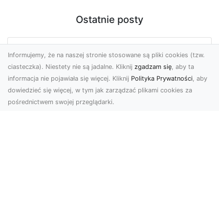
Ostatnie posty
Informujemy, że na naszej stronie stosowane są pliki cookies (tzw.
ciasteczka). Niestety nie są jadalne. Kliknij
zgadzam się
, aby ta
informacja nie pojawiała się więcej. Kliknij
Polityka Prywatności
, aby
dowiedzieć się więcej, w tym jak zarządzać plikami cookies za
pośrednictwem swojej przeglądarki.
Zdjęcia z drona Tarnów – nowa jakość
w prezentacji projektów
W dobie cyfrowego świata wizualne materiały
odgrywają kluczową rolę w promocji i
dokumentacji. Fir...