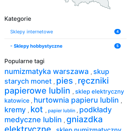
Kategorie
Sklepy internetowe
4
-
Sklepy hobbystyczne
5
Popularne tagi
numizmatyka warszawa
skup
,
pies
ręczniki
starych monet
,
,
papierowe lublin
sklep elektryczny
,
hurtownia papieru lublin
katowice
,
,
kot
kremy
podkłady
,
,
papier lublin
,
gniazdka
medyczne lublin
,
elektryczne
sklep numizmatyczny
,
,