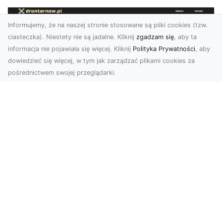
Informujemy, że na naszej stronie stosowane są pliki cookies (tzw.
ciasteczka). Niestety nie są jadalne. Kliknij
zgadzam się
, aby ta
informacja nie pojawiała się więcej. Kliknij
Polityka Prywatności
, aby
dowiedzieć się więcej, w tym jak zarządzać plikami cookies za
pośrednictwem swojej przeglądarki.
Zdjęcia z drona Tarnów – nowa jakość
w prezentacji projektów
W dobie cyfrowego świata wizualne materiały
odgrywają kluczową rolę w promocji i
dokumentacji. Fir...