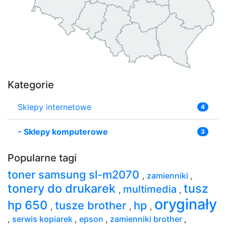
Kategorie
Sklepy internetowe
4
-
Sklepy komputerowe
3
Popularne tagi
toner samsung sl-m2070
,
zamienniki
,
tonery do drukarek
tusz
multimedia
,
,
oryginały
hp 650
tusze brother
hp
,
,
,
,
serwis kopiarek
,
epson
,
zamienniki brother
,