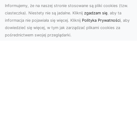
Informujemy, że na naszej stronie stosowane są pliki cookies (tzw.
ciasteczka). Niestety nie są jadalne. Kliknij
zgadzam się
, aby ta
informacja nie pojawiała się więcej. Kliknij
Polityka Prywatności
, aby
dowiedzieć się więcej, w tym jak zarządzać plikami cookies za
pośrednictwem swojej przeglądarki.
Zdjęcia z drona Tarnów – nowa jakość
w prezentacji projektów
W dobie cyfrowego świata wizualne materiały
odgrywają kluczową rolę w promocji i
dokumentacji. Fir...
Rozbiórki Budynków w Radomiu –