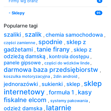
Firmy wg branż
4
-
Sklepy
95
Popularne tagi
szalik
szaliki
chemia samochodowa
,
,
,
spodnie
sklep z
części zamienne
,
,
tanie firany
gadżetami
sklep z
,
,
odzieżą damską
kontrola dostępu
,
,
panele gipsowe
,
części do wózków linde
,
darmowa baza przedsiębiorstw
,
koszulka motoryzacyjna
,
2din android
,
sklep
jednorazówki
sukienki
sklep
,
,
,
internetowy
kasy
formuła 1
,
,
fiskalne elcom
,
systemy pakowania
,
latarnie
odzież damska
,