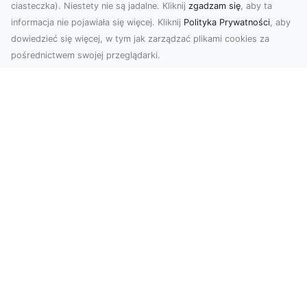
ciasteczka). Niestety nie są jadalne. Kliknij
zgadzam się
, aby ta
informacja nie pojawiała się więcej. Kliknij
Polityka Prywatności
, aby
dowiedzieć się więcej, w tym jak zarządzać plikami cookies za
pośrednictwem swojej przeglądarki.
Zdjęcia z drona Tarnów – nowa jakość
w prezentacji projektów
W dobie cyfrowego świata wizualne materiały
odgrywają kluczową rolę w promocji i
dokumentacji. Fir...