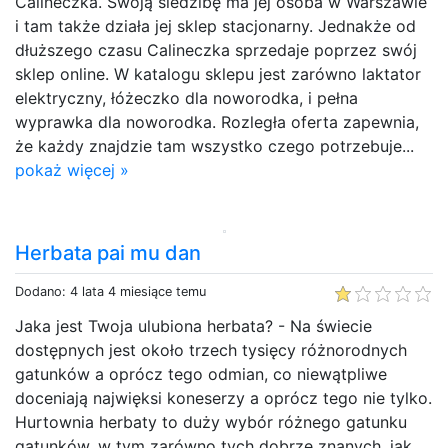
Calineczka. Swoją siedzibę ma jej osoba w Warszawie
i tam także działa jej sklep stacjonarny. Jednakże od
dłuższego czasu Calineczka sprzedaje poprzez swój
sklep online. W katalogu sklepu jest zarówno laktator
elektryczny, łóżeczko dla noworodka, i pełna
wyprawka dla noworodka. Rozległa oferta zapewnia,
że każdy znajdzie tam wszystko czego potrzebuje...
pokaż więcej »
Herbata pai mu dan
Dodano: 4 lata 4 miesiące temu
Jaka jest Twoja ulubiona herbata? - Na świecie
dostępnych jest około trzech tysięcy różnorodnych
gatunków a oprócz tego odmian, co niewątpliwe
doceniają najwięksi koneserzy a oprócz tego nie tylko.
Hurtownia herbaty to duży wybór różnego gatunku
gatunków, w tym zarówno tych dobrze znanych, jak