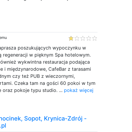
temu
zaprasza poszukujących wypoczynku w
ą regeneracji w pięknym Spa hotelowym.
również wykwintna restauracja podająca
ie i międzynarodowe, CafeBar z tarasami
odnym czy też PUB z wieczornymi,
rtami. Czeka tam na gości 60 pokoi w tym
 oraz pokoje typu studio. ...
pokaż więcej
ocinek, Sopot, Krynica-Zdrój -
pl