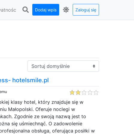
watnośc
Dodaj wpis
Zaloguj się
Sortuj:
ss- hotelsmile.pl
temu
okiej klasy hotel, który znajduje się w
iu Małopolski. Oferuje noclegi w
ach. Zgodnie ze swoją nazwą jest to
ożna się uśmiechnąć. O zadowolenie
profesjonalna obsługa, oferująca posiłki w