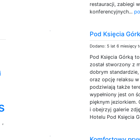
restauracji, zabiegi
konferencyjnych...
po
Pod Księcia Gór
Dodano: 5 lat 6 miesięcy 
Pod Księcia Górką to
został stworzony z m
dobrym standardzie, 
i
oraz opcję relaksu w
podziwiają także ter
wypełniony jest on ś
pięknym jeziorkiem.
s
i obejrzyj galerie zd
Hotelu Pod Księcia G
a
,
Komfortowy pry