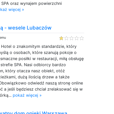
 w SPA oraz wynajem powierzchni
każ więcej »
ką - wesele Lubaczów
temu
 Hotel o znakomitym standardzie, który
yślą o osobach, które szanują pokoje o
smaczne posiłki w restauracji, miłą obsługę
 strefie SPA. Nasi odbiorcy bardzo
en, który otacza nasz obiekt, otóż
cieżkami, dużą ilością drzew a także
 Obowiązkowo odwiedź naszą stronę online
jęć a jeśli będziesz chciał zrelaksować się w
órką...
pokaż więcej »
watny dom opieki Warszawa