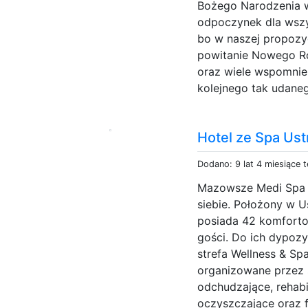
Bożego Narodzenia w
odpoczynek dla wszy
bo w naszej propozyc
powitanie Nowego R
oraz wiele wspomnie
kolejnego tak udaneg
Hotel ze Spa Ust
Dodano: 9 lat 4 miesiące 
Mazowsze Medi Spa t
siebie. Położony w U
posiada 42 komforto
gości. Do ich dypozy
strefa Wellness & Sp
organizowane przez 
odchudzające, rehabil
oczyszczające oraz fi