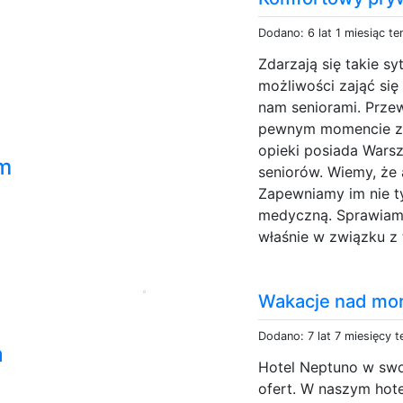
Dodano: 6 lat 1 miesiąc t
Zdarzają się takie s
możliwości zająć się
nam seniorami. Przewa
pewnym momencie za
opieki posiada Warsz
m
seniorów. Wiemy, że a
Zapewniamy im nie t
medyczną. Sprawiamy 
właśnie w związku z 
Wakacje nad mor
Dodano: 7 lat 7 miesięcy 
a
Hotel Neptuno w swo
ofert. W naszym hot