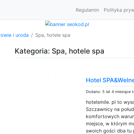
Regulamin
Polityka pry
owie i uroda
Spa, hotele spa
Kategoria: Spa, hotele spa
Hotel SPA&Welne
Dodano: 5 lat 4 miesiące 
hotelsmile. pl to wys
Szczawnicy na połudn
komfortowych warunk
miejsce, w którym m
swoich gości dba tu 