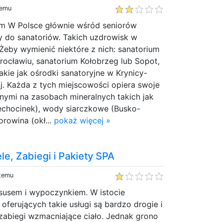
temu
m W Polsce głównie wśród seniorów
y do sanatoriów. Takich uzdrowisk w
Żeby wymienić niektóre z nich: sanatorium
rocławiu, sanatorium Kołobrzeg lub Sopot,
akie jak ośrodki sanatoryjne w Krynicy-
j. Każda z tych miejscowości opiera swoje
nymi na zasobach mineralnych takich jak
chocinek), wody siarczkowe (Busko-
orowina (okł...
pokaż więcej »
le, Zabiegi i Pakiety SPA
 temu
ksusem i wypoczynkiem. W istocie
ferujących takie usługi są bardzo drogie i
zabiegi wzmacniające ciało. Jednak grono