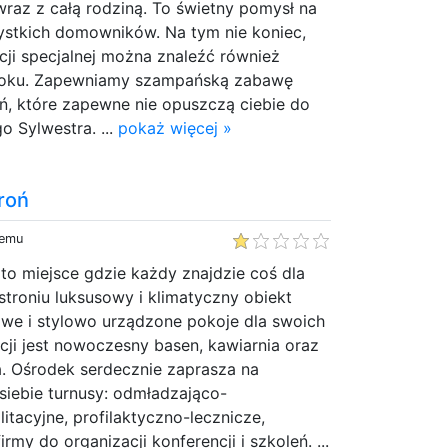
raz z całą rodziną. To świetny pomysł na
stkich domowników. Na tym nie koniec,
ji specjalnej można znaleźć również
oku. Zapewniamy szampańską zabawę
ń, które zapewne nie opuszczą ciebie do
o Sylwestra. ...
pokaż więcej »
roń
temu
o miejsce gdzie każdy znajdzie coś dla
stroniu luksusowy i klimatyczny obiekt
we i stylowo urządzone pokoje dla swoich
cji jest nowoczesny basen, kawiarnia oraz
a. Ośrodek serdecznie zaprasza na
siebie turnusy: odmładzająco-
itacyjne, profilaktyczno-lecznicze,
rmy do organizacji konferencji i szkoleń. ...