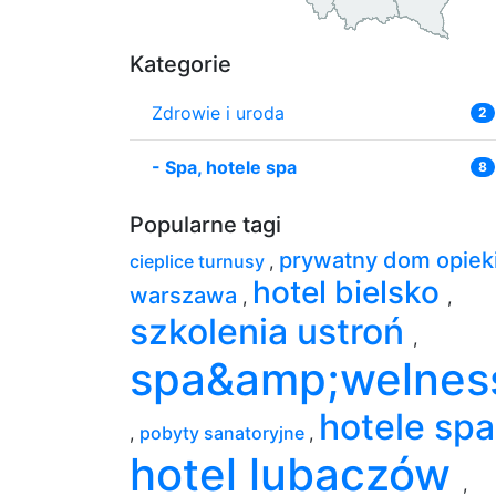
Kategorie
Zdrowie i uroda
2
-
Spa, hotele spa
8
Popularne tagi
prywatny dom opiek
cieplice turnusy
,
hotel bielsko
warszawa
,
,
szkolenia ustroń
,
spa&amp;welnes
hotele sp
,
pobyty sanatoryjne
,
hotel lubaczów
,