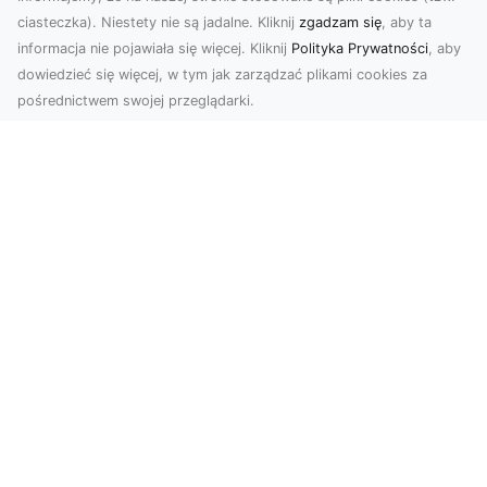
ciasteczka). Niestety nie są jadalne. Kliknij
zgadzam się
, aby ta
informacja nie pojawiała się więcej. Kliknij
Polityka Prywatności
, aby
dowiedzieć się więcej, w tym jak zarządzać plikami cookies za
pośrednictwem swojej przeglądarki.
Zdjęcia z drona Tarnów – nowa jakość
w prezentacji projektów
W dobie cyfrowego świata wizualne materiały
odgrywają kluczową rolę w promocji i
dokumentacji. Fir...