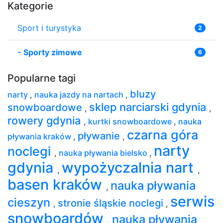
Kategorie
Sport i turystyka
2
-
Sporty zimowe
6
Popularne tagi
bluzy
narty
,
nauka jazdy na nartach
,
sklep narciarski gdynia
snowboardowe
,
,
rowery gdynia
,
kurtki snowboardowe
,
nauka
czarna góra
pływanie
pływania kraków
,
,
narty
noclegi
,
nauka pływania bielsko
,
gdynia
wypożyczalnia nart
,
,
basen kraków
nauka pływania
,
serwis
cieszyn
stronie śląskie noclegi
,
,
snowboardów
nauka pływania
,