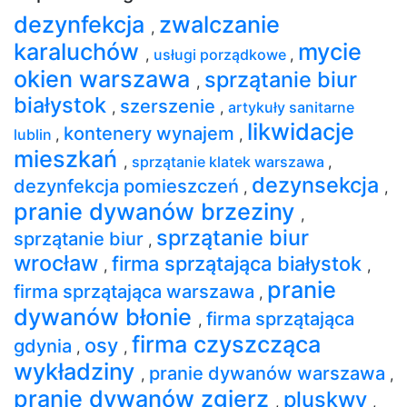
dezynfekcja
zwalczanie
,
karaluchów
mycie
,
usługi porządkowe
,
okien warszawa
sprzątanie biur
,
białystok
szerszenie
,
,
artykuły sanitarne
likwidacje
kontenery wynajem
lublin
,
,
mieszkań
,
sprzątanie klatek warszawa
,
dezynsekcja
dezynfekcja pomieszczeń
,
,
pranie dywanów brzeziny
,
sprzątanie biur
sprzątanie biur
,
wrocław
firma sprzątająca białystok
,
,
pranie
firma sprzątająca warszawa
,
dywanów błonie
firma sprzątająca
,
firma czyszcząca
osy
gdynia
,
,
wykładziny
pranie dywanów warszawa
,
,
pranie dywanów zgierz
pluskwy
,
,