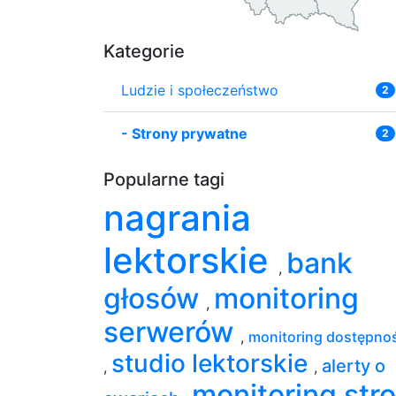
Kategorie
Ludzie i społeczeństwo
2
-
Strony prywatne
2
Popularne tagi
nagrania
lektorskie
bank
,
głosów
monitoring
,
serwerów
,
monitoring dostępno
studio lektorskie
alerty o
,
,
monitoring str