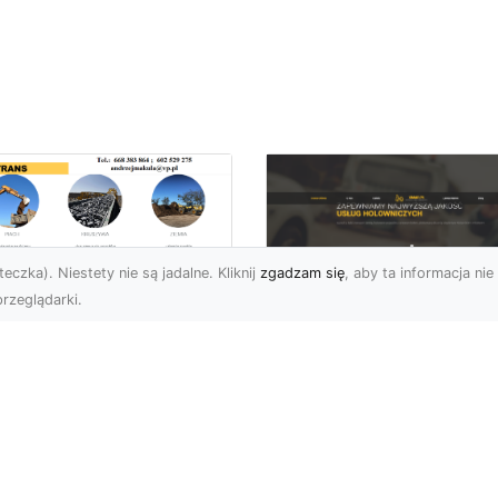
eczka). Niestety nie są jadalne. Kliknij
zgadzam się
, aby ta informacja nie 
rzeglądarki.
zbiórki Budynków
Radomiu –
Pomoc Drogowa w
ofesjonalne Usługi
Radomiu – Dlaczeg
d MA-TRANS
Warto Mieć Numer 
Zaufanej Firmy?
mpleksowe Rozbiórki
dynków w Radomiu
Awaria na Drodze w