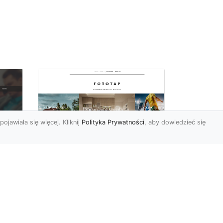
pojawiała się więcej. Kliknij
Polityka Prywatności
, aby dowiedzieć się
Fiolet kolorem
o
sezonu, wykorzystaj
Do
go w swoich
wnętrzach!
Ostatnimi czasy fiolet (a