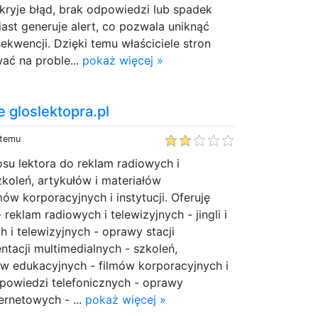
kryje błąd, brak odpowiedzi lub spadek
ast generuje alert, co pozwala uniknąć
kwencji. Dzięki temu właściciele stron
ć na proble...
pokaż więcej »
e gloslektopra.pl
 temu
osu lektora do reklam radiowych i
zkoleń, artykułów i materiałów
ów korporacyjnych i instytucji. Oferuję
 reklam radiowych i telewizyjnych - jingli i
 i telewizyjnych - oprawy stacji
ntacji multimedialnych - szkoleń,
ów edukacyjnych - filmów korporacyjnych i
apowiedzi telefonicznych - oprawy
ernetowych - ...
pokaż więcej »