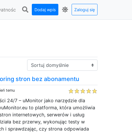
watnośc
Dodaj wpis
Zaloguj się
Sortuj:
toring stron bez abonamentu
ień temu
ci 24/7 – uMonitor jako narzędzie dla
uMonitor.eu to platforma, która umożliwia
stron internetowych, serwerów i usług
ziała bez przerwy, wykonując testy w
ch i sprawdzając, czy strona odpowiada