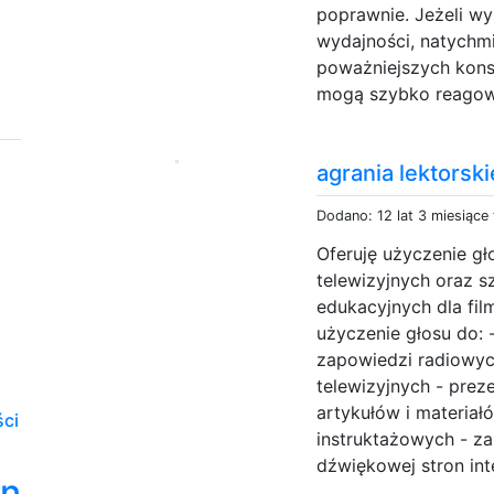
poprawnie. Jeżeli wy
wydajności, natychmi
poważniejszych konse
mogą szybko reagowa
agrania lektorski
Dodano: 12 lat 3 miesiące
Oferuję użyczenie gł
telewizyjnych oraz s
edukacyjnych dla film
użyczenie głosu do: -
zapowiedzi radiowych
telewizyjnych - preze
artykułów i materiał
ści
instruktażowych - z
dźwiękowej stron int
on