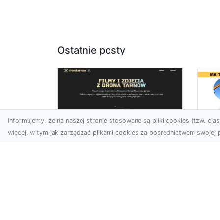
Ostatnie posty
Informujemy, że na naszej stronie stosowane są pliki cookies (tzw. ciast
więcej, w tym jak zarządzać plikami cookies za pośrednictwem swojej p
Ro
Zdjęcia z drona
w 
Tarnów – nowa jakość
Pr
w prezentacji
o
projektów
Ko
W dobie cyfrowego świata
Bu
wizualne materiały