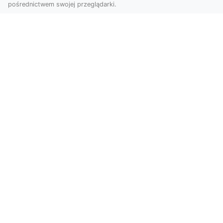
pośrednictwem swojej przeglądarki.
Zdjęcia z drona Tarnów – nowa jakość
w prezentacji projektów
W dobie cyfrowego świata wizualne materiały
odgrywają kluczową rolę w promocji i
dokumentacji. Fir...