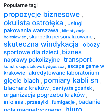
Popularne tagi
propozycje biznesowe
,
okulista ostrołęka
usługi
,
pakowania warszawa
,
klimatyzacja
skarpetki personalizowane
bolesławiec
,
,
skuteczna windykacja
obozy
,
biznes
sportowe dla dzieci
,
,
transport
naprawy pokolizyjne
,
,
escape game w
konstrukcje stalowe bydgoszcz
,
akredytowane laboratorium
krakowie
,
,
pomiary kabli sn
gięcie blach
,
,
blacharz kraków
dentysta gdańsk
,
,
organizacja pogrzebu kraków
,
badanie
infolinia
przesyłki
fumigacje
,
,
,
biuro
pola magnetycznego
,