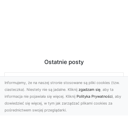
Ostatnie posty
Zdjęcia z drona Tarnów – nowa jakość
Informujemy, że na naszej stronie stosowane są pliki cookies (tzw.
w prezentacji projektów
ciasteczka). Niestety nie są jadalne. Kliknij
zgadzam się
, aby ta
informacja nie pojawiała się więcej. Kliknij
Polityka Prywatności
, aby
W dobie cyfrowego świata wizualne materiały
dowiedzieć się więcej, w tym jak zarządzać plikami cookies za
odgrywają kluczową rolę w promocji i
pośrednictwem swojej przeglądarki.
dokumentacji. Fir...