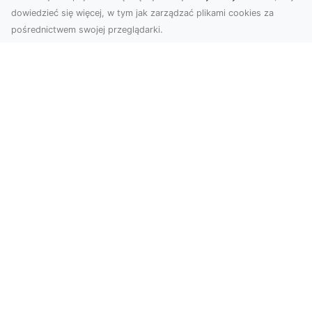
dowiedzieć się więcej, w tym jak zarządzać plikami cookies za
pośrednictwem swojej przeglądarki.
Zdjęcia z drona Tarnów – nowa jakość
w prezentacji projektów
W dobie cyfrowego świata wizualne materiały
odgrywają kluczową rolę w promocji i
dokumentacji. Fir...