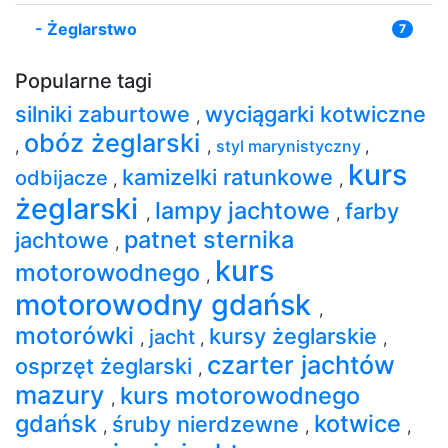
-
Żeglarstwo
7
Popularne tagi
silniki zaburtowe
wyciągarki kotwiczne
,
obóz żeglarski
,
,
styl marynistyczny
,
kurs
kamizelki ratunkowe
odbijacze
,
,
żeglarski
lampy jachtowe
farby
,
,
patnet sternika
jachtowe
,
kurs
motorowodnego
,
motorowodny gdańsk
,
motorówki
kursy żeglarskie
jacht
,
,
,
czarter jachtów
osprzęt żeglarski
,
mazury
kurs motorowodnego
,
gdańsk
kotwice
śruby nierdzewne
,
,
,