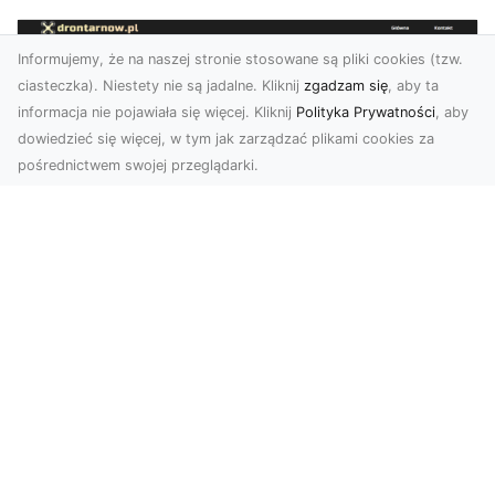
Informujemy, że na naszej stronie stosowane są pliki cookies (tzw.
ciasteczka). Niestety nie są jadalne. Kliknij
zgadzam się
, aby ta
informacja nie pojawiała się więcej. Kliknij
Polityka Prywatności
, aby
dowiedzieć się więcej, w tym jak zarządzać plikami cookies za
pośrednictwem swojej przeglądarki.
Zdjęcia z drona Tarnów – nowa jakość
w prezentacji projektów
W dobie cyfrowego świata wizualne materiały
odgrywają kluczową rolę w promocji i
dokumentacji. Fir...