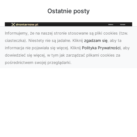
Ostatnie posty
Informujemy, że na naszej stronie stosowane są pliki cookies (tzw.
ciasteczka). Niestety nie są jadalne. Kliknij
zgadzam się
, aby ta
informacja nie pojawiała się więcej. Kliknij
Polityka Prywatności
, aby
dowiedzieć się więcej, w tym jak zarządzać plikami cookies za
pośrednictwem swojej przeglądarki.
Zdjęcia z drona Tarnów – nowa jakość
w prezentacji projektów
W dobie cyfrowego świata wizualne materiały
odgrywają kluczową rolę w promocji i
dokumentacji. Fir...