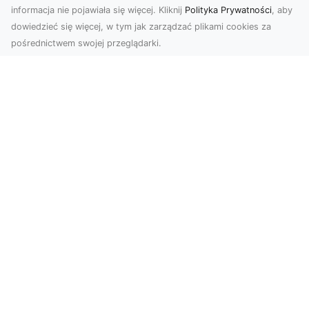
informacja nie pojawiała się więcej. Kliknij
Polityka Prywatności
, aby
dowiedzieć się więcej, w tym jak zarządzać plikami cookies za
pośrednictwem swojej przeglądarki.
Zdjęcia z drona Tarnów – nowa jakość
w prezentacji projektów
W dobie cyfrowego świata wizualne materiały
odgrywają kluczową rolę w promocji i
dokumentacji. Fir...