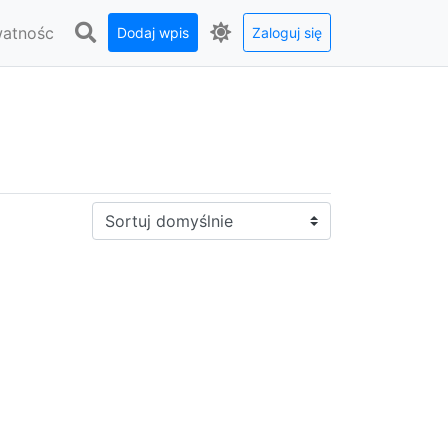
watnośc
Dodaj wpis
Zaloguj się
Sortuj: