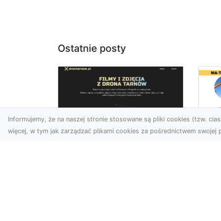
Ostatnie posty
Informujemy, że na naszej stronie stosowane są pliki cookies (tzw. ciast
więcej, w tym jak zarządzać plikami cookies za pośrednictwem swojej p
Ro
Zdjęcia z drona
w 
Tarnów – nowa jakość
Pr
w prezentacji
o
projektów
Ko
W dobie cyfrowego świata
Bu
wizualne materiały