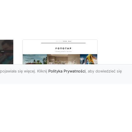
pojawiała się więcej. Kliknij
Polityka Prywatności
, aby dowiedzieć się
Fiolet kolorem
o
sezonu, wykorzystaj
Do
go w swoich
wnętrzach!
Ostatnimi czasy fiolet (a