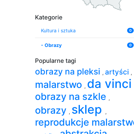
Kategorie
Kultura i sztuka
0
-
Obrazy
0
Popularne tagi
obrazy na pleksi
artyści
,
,
da vinc
malarstwo
,
obrazy na szkle
,
sklep
obrazy
,
,
reprodukcje malarstw
abstrakcja