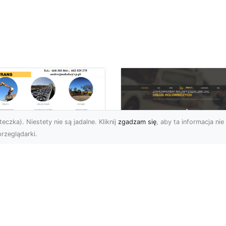
eczka). Niestety nie są jadalne. Kliknij
zgadzam się
, aby ta informacja nie 
rzeglądarki.
zbiórki Budynków
Radomiu –
Pomoc Drogowa w
ofesjonalne Usługi
Radomiu – Dlaczeg
d MA-TRANS
Warto Mieć Numer 
Zaufanej Firmy?
mpleksowe Rozbiórki
dynków w Radomiu
Awaria na Drodze w