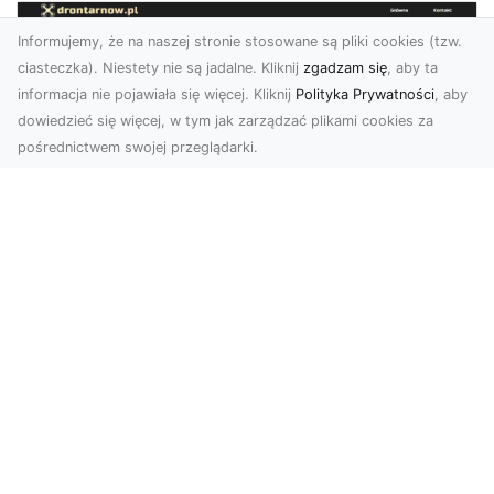
Informujemy, że na naszej stronie stosowane są pliki cookies (tzw.
ciasteczka). Niestety nie są jadalne. Kliknij
zgadzam się
, aby ta
informacja nie pojawiała się więcej. Kliknij
Polityka Prywatności
, aby
dowiedzieć się więcej, w tym jak zarządzać plikami cookies za
pośrednictwem swojej przeglądarki.
Zdjęcia z drona Tarnów – nowa jakość
w prezentacji projektów
W dobie cyfrowego świata wizualne materiały
odgrywają kluczową rolę w promocji i
dokumentacji. Fir...