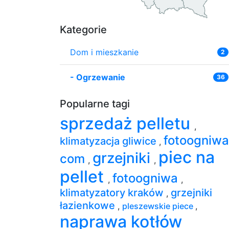
Kategorie
Dom i mieszkanie
2
-
Ogrzewanie
36
Popularne tagi
sprzedaż pelletu
,
fotoogniwa
klimatyzacja gliwice
,
piec na
grzejniki
com
,
,
pellet
fotoogniwa
,
,
klimatyzatory kraków
grzejniki
,
łazienkowe
,
pleszewskie piece
,
naprawa kotłów