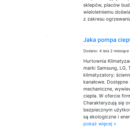
sklepów, placów budo
wieloletniemu doświ
z zakresu ogrzewania
Jaka pompa ciepł
Dodano: 4 lata 2 miesiące
Hurtownia Klimatyzac
marki Samsung, LG, T
klimatyzatory: ścien
kanałowe. Dostępne s
mechaniczne, wywie
ciepła. W ofercie fir
Charakteryzują się on
bezpiecznym użytko
są ekologiczne i en
pokaż więcej »