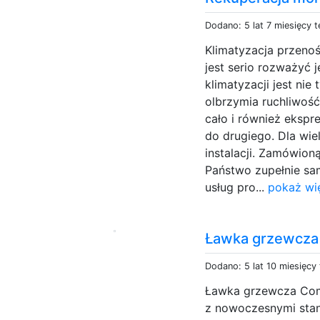
Dodano: 5 lat 7 miesięcy 
Klimatyzacja przenoś
jest serio rozważyć 
klimatyzacji jest nie
olbrzymia ruchliwoś
cało i również eksp
do drugiego. Dla wie
instalacji. Zamówio
Państwo zupełnie sa
usług pro...
pokaż wi
Ławka grzewcz
Dodano: 5 lat 10 miesięcy
Ławka grzewcza Com
z nowoczesnymi stan