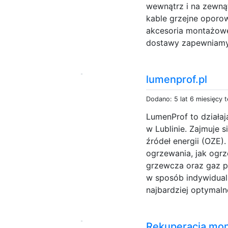
wewnątrz i na zewną
kable grzejne oporo
akcesoria montażowe
dostawy zapewniamy 
lumenprof.pl
Dodano: 5 lat 6 miesięcy 
LumenProf to działaj
w Lublinie. Zajmuje s
źródeł energii (OZE)
ogrzewania, jak ogrz
grzewcza oraz gaz 
w sposób indywidualn
najbardziej optymalne
Rekuperacja mo