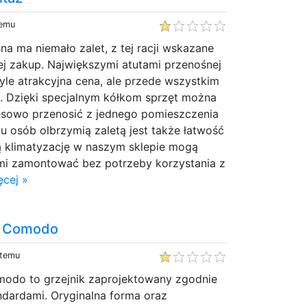
temu
na ma niemało zalet, z tej racji wskazane
jej zakup. Największymi atutami przenośnej
 tyle atrakcyjna cena, ale przede wszystkim
ć. Dzięki specjalnym kółkom sprzęt można
resowo przenosić z jednego pomieszczenia
lu osób olbrzymią zaletą jest także łatwość
ną klimatyzację w naszym sklepie mogą
mi zamontować bez potrzeby korzystania z
ęcej »
a Comodo
 temu
odo to grzejnik zaprojektowany zgodnie
dardami. Oryginalna forma oraz