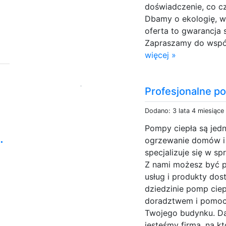
doświadczenie, co c
Dbamy o ekologię, w
oferta to gwarancja s
Zapraszamy do współ
więcej »
Profesjonalne po
Dodano: 3 lata 4 miesiące
Pompy ciepła są jed
.
ogrzewanie domów i 
specjalizuje się w s
Z nami możesz być p
usług i produkty dos
dziedzinie pomp cie
doradztwem i pomocą
Twojego budynku. Daj
jesteśmy firmą, na kt