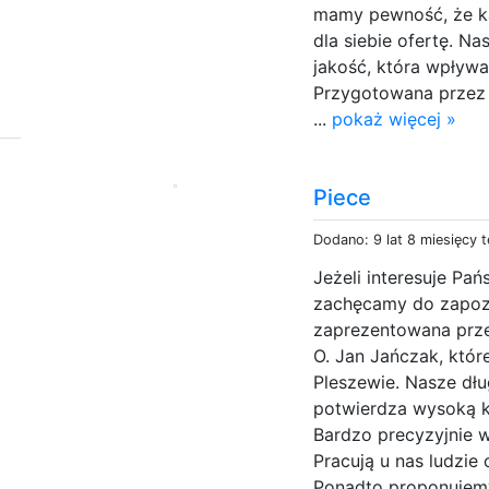
mamy pewność, że k
dla siebie ofertę. N
jakość, która wpływa
Przygotowana przez 
...
pokaż więcej »
Piece
Dodano: 9 lat 8 miesięcy 
Jeżeli interesuje Pa
zachęcamy do zapozna
zaprezentowana prze
O. Jan Jańczak, któr
Pleszewie. Nasze dł
potwierdza wysoką 
Bardzo precyzyjnie 
Pracują u nas ludzie
Ponadto proponujemy