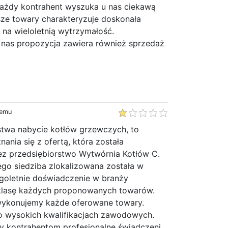
ażdy kontrahent wyszuka u nas ciekawą
asze towary charakteryzuje doskonała
 na wieloletnią wytrzymałość.
nas propozycja zawiera również sprzedaż
temu
ństwa nabycie kotłów grzewczych, to
nia się z ofertą, która została
z przedsiębiorstwo Wytwórnia Kotłów C.
ego siedziba zlokalizowana została w
ugoletnie doświadczenie w branży
klasę każdych proponowanych towarów.
wykonujemy każde oferowane towary.
 o wysokich kwalifikacjach zawodowych.
 kontrahentom profesjonalne świadczeni...