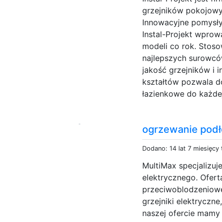
grzejników pokojowyc
Innowacyjne pomysły
Instal-Projekt wpro
modeli co rok. Stoso
najlepszych surowcó
jakość grzejników i 
kształtów pozwala d
łazienkowe do każdej,
ogrzewanie pod
Dodano: 14 lat 7 miesięcy
MultiMax specjalizuj
elektrycznego. Ofer
przeciwoblodzeniowe
grzejniki elektryczn
naszej ofercie mamy