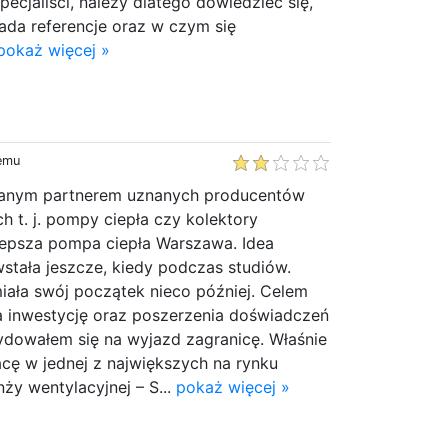
pecjaliści, należy dlatego dowiedzieć się,
iada referencje oraz w czym się
pokaż więcej »
temu
anym partnerem uznanych producentów
 t. j. pompy ciepła czy kolektory
jlepsza pompa ciepła Warszawa. Idea
stała jeszcze, kiedy podczas studiów.
iała swój początek nieco później. Celem
 inwestycję oraz poszerzenia doświadczeń
cydowałem się na wyjazd zagranicę. Właśnie
cę w jednej z największych na rynku
nży wentylacyjnej – S...
pokaż więcej »