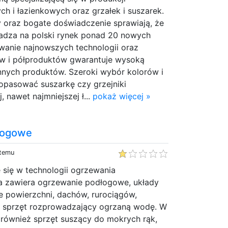
h i łazienkowych oraz grzałek i suszarek.
 oraz bogate doświadczenie sprawiają, że
wadza na polski rynek ponad 20 nowych
wanie najnowszych technologii oraz
w i półproduktów gwarantuje wysoką
innych produktów. Szeroki wybór kolorów i
opasować suszarkę czy grzejniki
 nawet najmniejszej ł...
pokaż więcej »
łogowe
 temu
e się w technologii ogrzewania
ta zawiera ogrzewanie podłogowe, układy
 powierzchni, dachów, rurociągów,
e, sprzęt rozprowadzający ogrzaną wodę. W
 również sprzęt suszący do mokrych rąk,