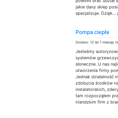
powinni brać udział s
jakie dany sklep pos
specjalizuje. Dzięk...
Pompa ciepła
Dodano: 12 lat 1 miesiąc 
Jesteśmy autoryzow
systemów grzewczych
słoneczne. U nas na
utworzenia firmy pow
Jednak działalność m
zdobycia środków na
instalatorskich, zde
tam rozpocząłem pra
irlandzkim firm z bra