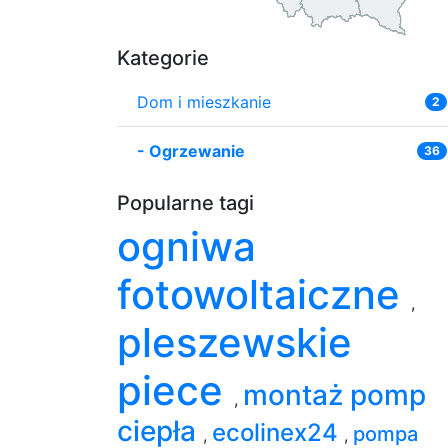
Kategorie
Dom i mieszkanie
2
-
Ogrzewanie
36
Popularne tagi
ogniwa
fotowoltaiczne
,
pleszewskie
piece
montaż pomp
,
ciepła
ecolinex24
pompa
,
,