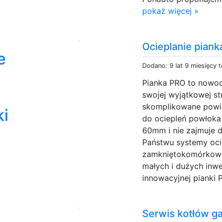
pokaż więcej »
Ocieplanie pian
e
Dodano: 9 lat 9 miesięcy 
Pianka PRO to nowoc
swojej wyjątkowej s
skomplikowane powie
ki
do ociepleń powłoka 
60mm i nie zajmuje d
Państwu systemy oc
zamkniętokomórkoweg
małych i dużych inwe
innowacyjnej pianki P
Serwis kotłów g