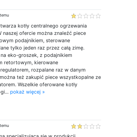
 temu
twarza kotły centralnego ogrzewania
W naszej ofercie można znaleźć piece
rowym podajnikiem, sterowane
lane tylko jeden raz przez całą zimę.
 na eko-groszek, z podajnikiem
m retortowym, kierowane
regulatorem, rozpalane raz w danym
 można też zakupić piece wszystkopalne ze
atorem. Wszelkie oferowane kotły
gi...
pokaż więcej »
 temu
rmą specjalizującą się w produkcji