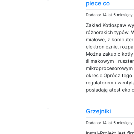
piece co
Dodano: 14 lat 6 miesięcy
Zakład Kotłospaw wy
różnorakich typów. 
miałowe, z kompute
elektronicznie, rozpa
Można zakupić kotły
ślimakowym i ruszte
mikroprocesorowym 
okresie.Oprócz tego
regulatorem i wentyl
posiadają atest ekolo
Grzejniki
Dodano: 14 lat 6 miesięcy
Instal-Projekt jest fi