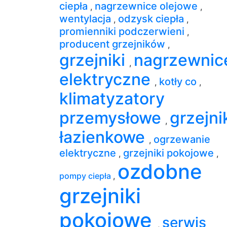
ciepła
nagrzewnice olejowe
,
,
wentylacja
odzysk ciepła
,
,
promienniki podczerwieni
,
producent grzejników
,
grzejniki
nagrzewnic
,
elektryczne
kotły co
,
,
klimatyzatory
przemysłowe
grzejni
,
łazienkowe
ogrzewanie
,
elektryczne
grzejniki pokojowe
,
,
ozdobne
pompy ciepła
,
grzejniki
pokojowe
serwis
,