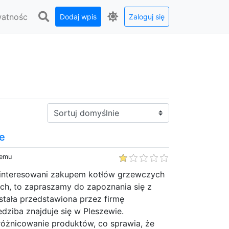
watnośc
Dodaj wpis
Zaloguj się
Sortuj:
ie
temu
ainteresowani zakupem kotłów grzewczych
ych, to zapraszamy do zapoznania się z
stała przedstawiona przez firmę
dziba znajduje się w Pleszewie.
óżnicowanie produktów, co sprawia, że