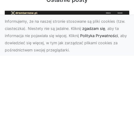
Informujemy, że na naszej stronie stosowane są pliki cookies (tzw.
ciasteczka). Niestety nie są jadalne. Kliknij
zgadzam się
, aby ta
informacja nie pojawiała się więcej. Kliknij
Polityka Prywatności
, aby
dowiedzieć się więcej, w tym jak zarządzać plikami cookies za
pośrednictwem swojej przeglądarki.
Zdjęcia z drona Tarnów – nowa jakość
w prezentacji projektów
W dobie cyfrowego świata wizualne materiały
odgrywają kluczową rolę w promocji i
dokumentacji. Fir...