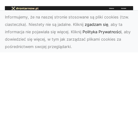
Informujemy, że na naszej stronie stosowane są pliki cookies (tzw.
ciasteczka). Niestety nie są jadalne. Kliknij
zgadzam się
, aby ta
informacja nie pojawiała się więcej. Kliknij
Polityka Prywatności
, aby
dowiedzieć się więcej, w tym jak zarządzać plikami cookies za
pośrednictwem swojej przeglądarki.
Zdjęcia z drona Tarnów – nowa jakość
w prezentacji projektów
W dobie cyfrowego świata wizualne materiały
odgrywają kluczową rolę w promocji i
dokumentacji. Fir...