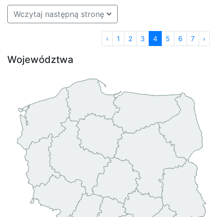
Wczytaj następną stronę
‹
1
2
3
4
5
6
7
›
Województwa