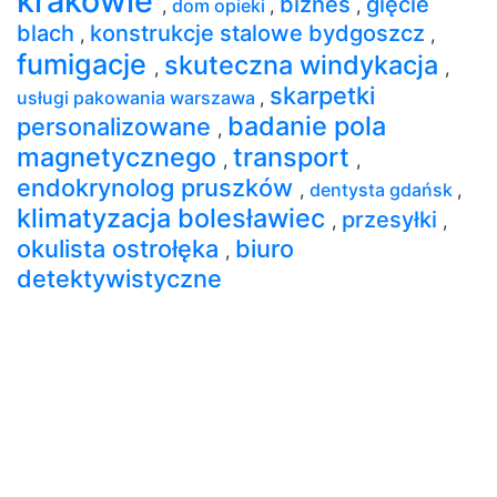
krakowie
biznes
gięcie
,
dom opieki
,
,
blach
konstrukcje stalowe bydgoszcz
,
,
fumigacje
skuteczna windykacja
,
,
skarpetki
usługi pakowania warszawa
,
badanie pola
personalizowane
,
magnetycznego
transport
,
,
endokrynolog pruszków
,
dentysta gdańsk
,
klimatyzacja bolesławiec
przesyłki
,
,
okulista ostrołęka
biuro
,
detektywistyczne