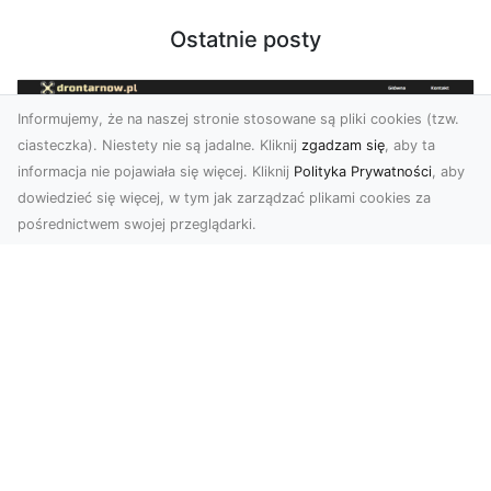
Ostatnie posty
Informujemy, że na naszej stronie stosowane są pliki cookies (tzw.
ciasteczka). Niestety nie są jadalne. Kliknij
zgadzam się
, aby ta
informacja nie pojawiała się więcej. Kliknij
Polityka Prywatności
, aby
dowiedzieć się więcej, w tym jak zarządzać plikami cookies za
pośrednictwem swojej przeglądarki.
Zdjęcia z drona Tarnów – nowa jakość
w prezentacji projektów
W dobie cyfrowego świata wizualne materiały
odgrywają kluczową rolę w promocji i
dokumentacji. Fir...