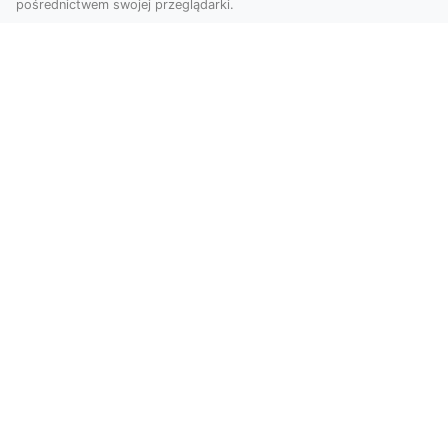
pośrednictwem swojej przeglądarki.
Zdjęcia z drona Tarnów – nowa jakość
w prezentacji projektów
W dobie cyfrowego świata wizualne materiały
odgrywają kluczową rolę w promocji i
dokumentacji. Fir...