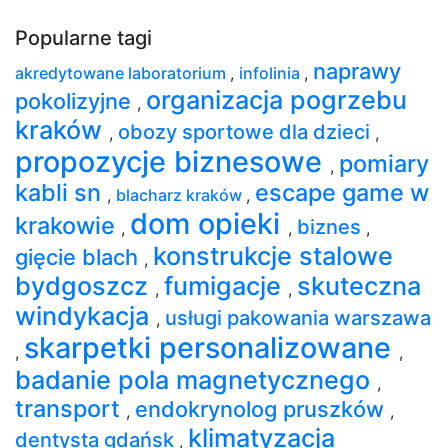
Popularne tagi
naprawy
akredytowane laboratorium
,
infolinia
,
organizacja pogrzebu
pokolizyjne
,
kraków
obozy sportowe dla dzieci
,
,
propozycje biznesowe
pomiary
,
kabli sn
escape game w
,
blacharz kraków
,
dom opieki
krakowie
biznes
,
,
,
konstrukcje stalowe
gięcie blach
,
bydgoszcz
fumigacje
skuteczna
,
,
windykacja
usługi pakowania warszawa
,
skarpetki personalizowane
,
,
badanie pola magnetycznego
,
transport
endokrynolog pruszków
,
,
klimatyzacja
dentysta gdańsk
,